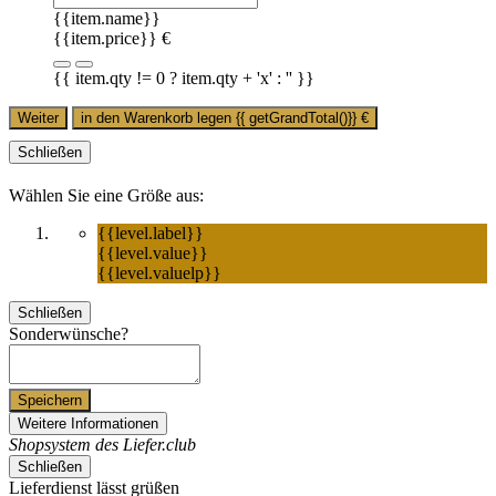
{{item.name}}
{{item.price}} €
{{ item.qty != 0 ? item.qty + 'x' : '' }}
Weiter
in den Warenkorb legen
{{ getGrandTotal()}}
€
Schließen
Wählen Sie eine Größe aus:
{{level.label}}
{{level.value}}
{{level.valuelp}}
Schließen
Sonderwünsche?
Speichern
Weitere Informationen
Shopsystem des Liefer.club
Schließen
Lieferdienst lässt grüßen