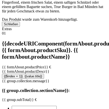
Fingerfood, einem frischen Salat, einem saftigen Schnitzel oder
einem gefüllten Baguette suchen, True Burger in Bad Münden hat
für jeden Geschmack etwas zu bieten.
Das Produkt wurde zum Warenkorb hinzugefügt.
Schließen
Extras
01
{{decodeURIComponent(formAbout.produc
{{ formAbout.productSku}}. {{
formAbout.productName}}
{{ formAbout.productPrice}} €
{{ formAbout.productDescr}}
{{$index + 1}}. {{value.title}}
{{ group.collection.message}}
{{ group.collection.sectionName}}:
{{ group.subTotal}} €