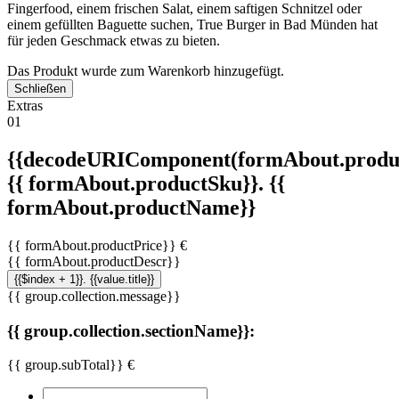
Fingerfood, einem frischen Salat, einem saftigen Schnitzel oder
einem gefüllten Baguette suchen, True Burger in Bad Münden hat
für jeden Geschmack etwas zu bieten.
Das Produkt wurde zum Warenkorb hinzugefügt.
Schließen
Extras
01
{{decodeURIComponent(formAbout.produc
{{ formAbout.productSku}}. {{
formAbout.productName}}
{{ formAbout.productPrice}} €
{{ formAbout.productDescr}}
{{$index + 1}}. {{value.title}}
{{ group.collection.message}}
{{ group.collection.sectionName}}:
{{ group.subTotal}} €