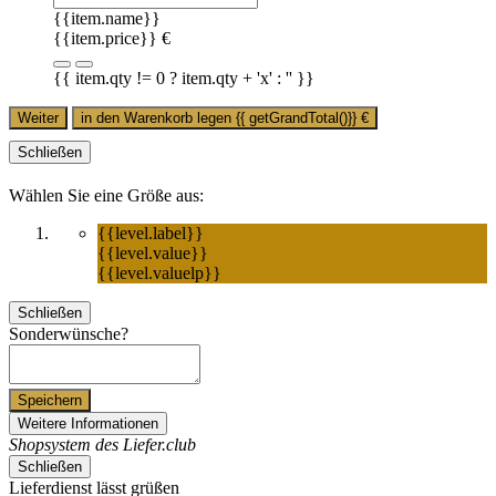
{{item.name}}
{{item.price}} €
{{ item.qty != 0 ? item.qty + 'x' : '' }}
Weiter
in den Warenkorb legen
{{ getGrandTotal()}}
€
Schließen
Wählen Sie eine Größe aus:
{{level.label}}
{{level.value}}
{{level.valuelp}}
Schließen
Sonderwünsche?
Speichern
Weitere Informationen
Shopsystem des Liefer.club
Schließen
Lieferdienst lässt grüßen